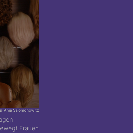
© Anja Salomonowitz
ragen
bewegt Frauen