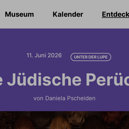
Museum
Kalender
Entdec
11. Juni 2026
UNTER DER LUPE
e Jüdische Perü
von Daniela Pscheiden