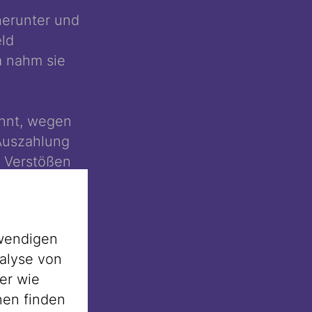
herunter und
eld
a nahm sie
annt, wegen
 Auszahlung
n Verstößen
rlassen des
wendigen
er (
Tichel
),
alyse von
ranzösischen
er wie
cken als
nen finden
und wurden