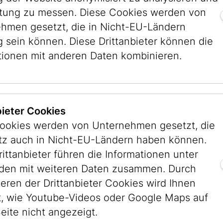
t. Kimchit sagte über sich: „Die Balken meine
stung zu messen. Diese Cookies werden von
re meines Kopfes nie gesehen.“ Sie bedeckte i
hmen gesetzt, die in Nicht-EU-Ländern
absoluten Privatheit der eigenen Räume.
g sein können. Diese Drittanbieter können die
tionen mit anderen Daten kombinieren.
ab es jedoch in den verschiedenen orthodoxen
iche Meinungen zum Bedecken des Haares nach
argumentierten einige Rabbiner, dass dies über
r Eva sei, die durch das Kosten der verbotenen 
bieter Cookies
er Vertreibung aus dem Paradies angesehen wir
ookies werden von Unternehmen gesetzt, die
rückengegner war hingegen Chatam Sofer (1762
itz auch in Nicht-EU-Ländern haben können.
um erkennbaren Unterschied zwischen natürli
rittanbieter führen die Informationen unter
en Ausdruck der Bescheidenheit verfehlt sah.
en mit weiteren Daten zusammen. Durch
 Rav Joshua Boaz ben Simon Baruch (gest. 1557
ieren der Drittanbieter Cookies wird Ihnen
cklich erlaubt. Seine Entscheidung, dass eine v
, wie Youtube-Videos oder Google Maps auf
heinungsbild nicht aufgeben darf, wurde auch i
eite nicht angezeigt.
uch aufgenommen. Doch auch heute noch gibt 