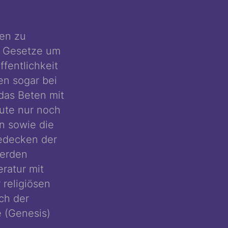
ten zu
en Gesetze um
ffentlichkeit
en sogar bei
das Beten mit
eute nur noch
an sowie die
Bedecken der
werden
ratur mit
 religiösen
ch der
 (Genesis)