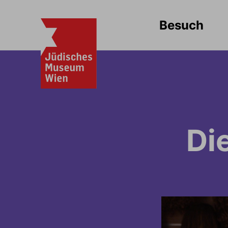
Besuch
Di