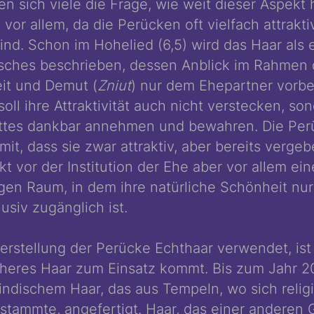
en sich viele die Frage, wie weit dieser Aspekt 
, vor allem, da die Perücken oft vielfach attrakti
ind. Schon im Hohelied (6,5) wird das Haar als 
isches beschrieben, dessen Anblick im Rahmen 
it und Demut (
Zniut
) nur dem Ehepartner vorbe
 soll ihre Attraktivität auch nicht verstecken, so
tes dankbar annehmen und bewahren. Die Per
omit, dass sie zwar attraktiv, aber bereits vergebe
t vor der Institution der Ehe aber vor allem ein
ligen Raum, in dem ihre natürliche Schönheit nu
siv zugänglich ist.
Herstellung der Perücke Echthaar verwendet, ist 
cheres Haar zum Einsatz kommt. Bis zum Jahr 
 indischem Haar, das aus Tempeln, wo sich relig
stammte, angefertigt. Haar, das einer anderen 