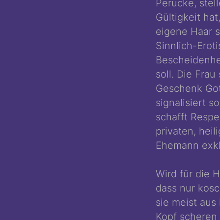
Perücke, stell
Gültigkeit hat
eigene Haar s
Sinnlich-Erot
Bescheidenhe
soll. Die Frau
Geschenk Got
signalisiert s
schafft Respek
privaten, hei
Ehemann exklu
Wird für die 
dass nur kos
sie meist aus
Kopf scheren 