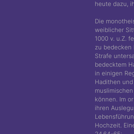
heute dazu, i
Die monotheis
weiblicher Si
1000 v. u.Z. f
zu bedecken h
Strafe unters
bedecktem Hau
in einigen Re
Hadithen und 
muslimischen 
können. Im or
ihren Auslegu
Lebensführun
Hochzeit. Ei