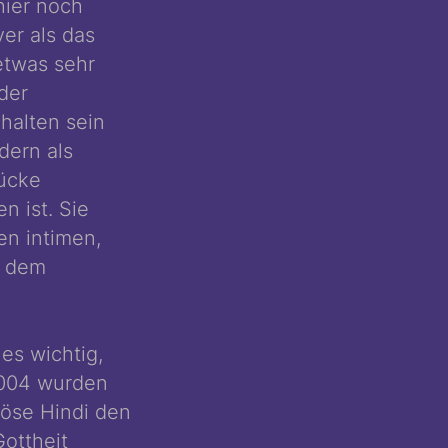
hier noch
ver als das
etwas sehr
der
halten sein
ndern als
ücke
n ist. Sie
en intimen,
r dem
es wichtig,
2004 wurden
iöse Hindi den
Gottheit