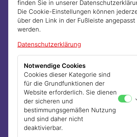
wirkt dies affirmativ, doch es kann auch
finden Sie in unserer Datenschutzerkläru
als Warnung vor der NS-Rassenideologie
Die Cookie-Einstellungen können jederze
verstanden werden. Anne Zalhalka
über den Link in der Fußleiste angepasst
stellte das Bild mit echten Menschen
werden.
gemischter europäischer Abstammung
Datenschutzerklärung
nach, um Meeres absurde „arische“
Idealisierung zu hinterfragen. Die
zentrale Figur ist eine kräftige Frau, eine
Notwendige Cookies
kurz zuvor aus New York eingewanderte
Cookies dieser Kategorie sind
Jüdin. Zwar lebt diese säkular, doch da
für die Grundfunktionen der
ihre neue Heimat im Gegensatz zum
Website erforderlich. Sie dienen
multireligiösen New York eindeutig
der sicheren und
christlich geprägt ist, aktivierte sie ihre
bestimmungsgemäßen Nutzung
jüdische Identität, um sich nicht wie ein
und sind daher nicht
Alien zu fühlen.
deaktivierbar.
Für ihre aktuelle Ausstellung im