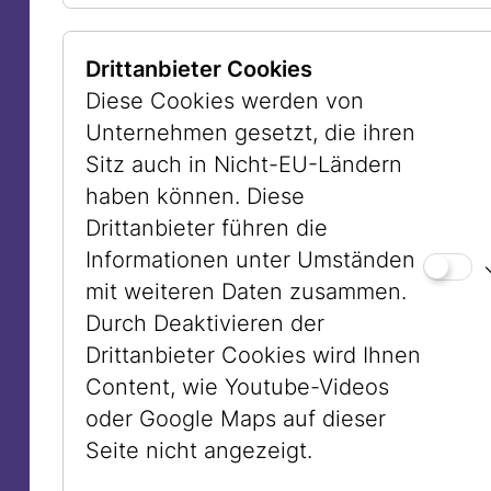
Festes. Zwei Islamisten ermordeten
damals 15 Menschen, 43 weitere
Drittanbieter Cookies
wurden schwer verletzt. Es ist in
Diese Cookies werden von
Australien für Jüdinnen und Juden viel
Unternehmen gesetzt, die ihren
schwieriger und gefährlicher geworden,
Sitz auch in Nicht-EU-Ländern
sich offen zu ihrer jüdischen Identität zu
haben können. Diese
bekennen. Auch in Wien tragen viele
Drittanbieter führen die
jüdische Männer in der Öffentlichkeit
Informationen unter Umständen
keine Kippa mehr oder entfernen die
mit weiteren Daten zusammen.
Mesusen von ihren Wohnungstüren.
Durch Deaktivieren der
Das Kunstwerk von Anne Zahalka ist ein
Drittanbieter Cookies wird Ihnen
Appell für das Recht, seine jüdische
Content, wie Youtube-Videos
Identität auch in der Öffentlichkeit
oder Google Maps auf dieser
zeigen zu können, und um einen Beitrag
Seite nicht angezeigt.
für ein friedliches Zusammenleben aller
Menschen zu leisten.