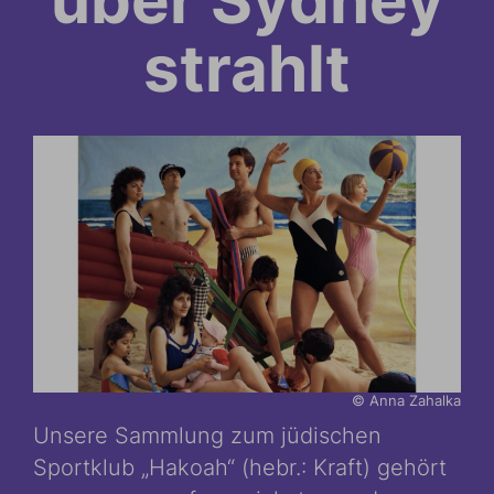
über Sydney
strahlt
© Anna Zahalka
Unsere Sammlung zum jüdischen
Sportklub „Hakoah“ (hebr.: Kraft) gehört