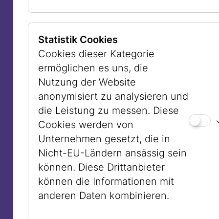
Jüdischen Museum Australiens
überarbeitete Anne Zahalka ihr Foto,
Statistik Cookies
weil sie die jüdische Herkunft ihrer
Cookies dieser Kategorie
Schwimmerin akzentuieren wollte. Sie
ermöglichen es uns, die
hatte im Album ihrer Mutter „Hakoah“-
Nutzung der Website
Logos gesehen, daher ersuchte sie uns
anonymisiert zu analysieren und
um weitere visuelle Vorlagen. Daraus
die Leistung zu messen. Diese
entwickelte sie ihr eigenes Emblem, das
Cookies werden von
sie auf den Schwimmanzug der Frau
Unternehmen gesetzt, die in
applizierte. Dies geschieht auch im
Nicht-EU-Ländern ansässig sein
Andenken an die jüdische Gemeinde
können. Diese Drittanbieter
Australiens nach dem antisemitischen
können die Informationen mit
Attentat bei Bondi Beach vom 14.
anderen Daten kombinieren.
Dezember 2025 im Zuge einer
Zeremonie zur Eröffnung des Chanukka-