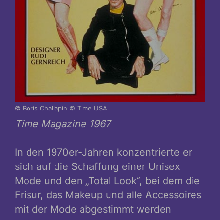
© Boris Chaliapin © Time USA
Time Magazine 1967
In den 1970er-Jahren konzentrierte er
sich auf die Schaffung einer Unisex
Mode und den „Total Look“, bei dem die
Frisur, das Makeup und alle Accessoires
mit der Mode abgestimmt werden