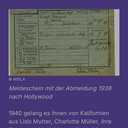
© WStLA
Meldeschein mit der Abmeldung 1938
nach Hollywood
1940 gelang es ihnen von Kalifornien
aus Lisls Mutter, Charlotte Müller, ihre