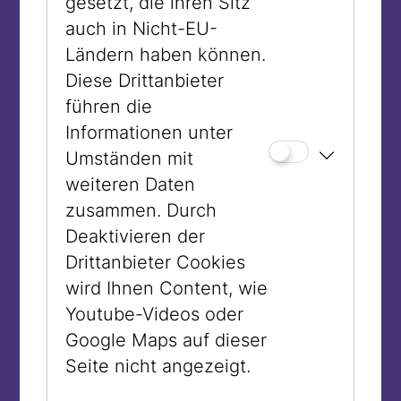
gesetzt, die ihren Sitz
Fernsehsendungen sowie Interviews in
auch in Nicht-EU-
Zeitungen und steigerte seine
Ländern haben können.
Popularität. 1967 war er am Cover des
Diese Drittanbieter
Time Magazins.
führen die
Informationen unter
Umständen mit
weiteren Daten
zusammen. Durch
Deaktivieren der
Drittanbieter Cookies
wird Ihnen Content, wie
Youtube-Videos oder
Google Maps auf dieser
Seite nicht angezeigt.