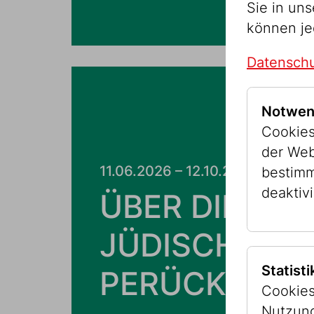
Sie in un
können je
Datenschu
Notwen
Cookies
der Web
11.06.2026 – 12.10.2026
bestimm
deaktivi
ÜBER DIE
JÜDISCHE
Statist
PERÜCKE
Cookies
Nutzung