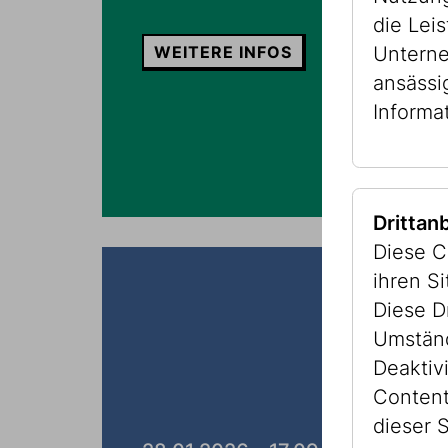
die Lei
WEITERE INFOS
Unterne
ansässi
Informa
Drittan
Diese C
ihren S
Diese D
Umständ
Deaktiv
Content
dieser S