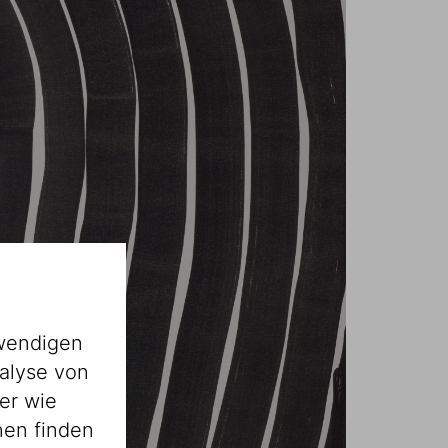
wendigen
alyse von
er wie
nen finden