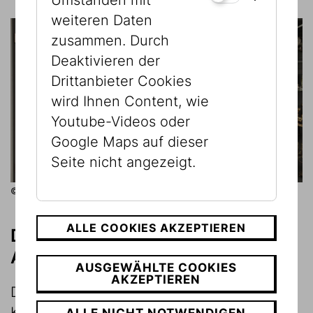
Umständen mit
weiteren Daten
zusammen. Durch
Deaktivieren der
Drittanbieter Cookies
wird Ihnen Content, wie
Youtube-Videos oder
Google Maps auf dieser
Seite nicht angezeigt.
© Ouriel Morgensztern
ALLE COOKIES AKZEPTIEREN
Das Atelier: Von Alef zu Tav - Vom
Anfang zum Ende
AUSGEWÄHLTE COOKIES
AKZEPTIEREN
Das Atelier ist nicht nur ein Raum der
Kreativität und Vermittlung, sondern auch
ALLE NICHT NOTWENDIGEN