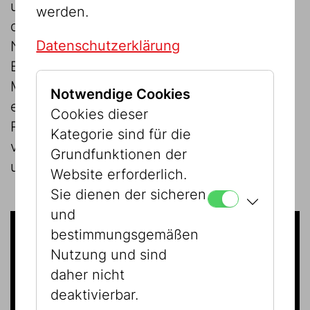
und eine fotografische Dokumentation von
werden.
dem Raum, der 1938 von den
Datenschutzerklärung
Nationalsozialisten zerstört wurde. Auf
Basis der Objekte sowie des visuellen
Materials und mithilfe digitaler Technik
Notwendige Cookies
erarbeitete Maya Zack eine fotografische
Cookies dieser
Rauminstallation, die diesen wichtigen und
Kategorie sind für die
vergessenen Ort der Jahrhundertwende
Grundfunktionen der
und sein Konzept neu interpretiert.
Website erforderlich.
Sie dienen der sicheren
und
bestimmungsgemäßen
Nutzung und sind
daher nicht
deaktivierbar.