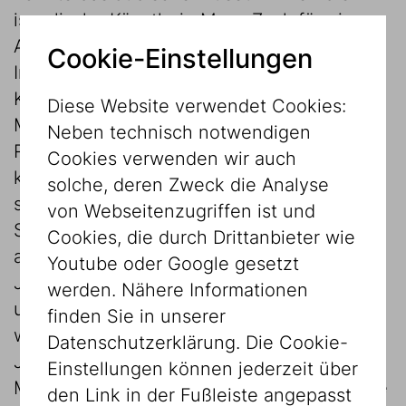
israelische Künstlerin Maya Zack für eine
Arbeit gewinnen. Der Ausgangspunkt ihrer
Cookie-Einstellungen
Installation ist die „Gute Stube“, die Isidor
Kaufmann 1899 für das erste Jüdische
Diese Website verwendet Cookies:
Museum in Wien entwarf. Kaufmanns
Neben technisch notwendigen
Rauminstallation war eine revolutionäre
Cookies verwenden wir auch
künstlerische Intervention. Einerseits sollte
solche, deren Zweck die Analyse
sie den Nichtjuden eine Vorstellung des
von Webseitenzugriffen ist und
Schabbat als Familienfeiertag liefern,
Cookies, die durch Drittanbieter wie
andererseits den assimilierten Wiener
Youtube oder Google gesetzt
Juden einen nostalgischen Orientierungs-
werden. Nähere Informationen
und Ruheraum inmitten der
finden Sie in unserer
widersprüchlichen Welt der Wiener
Datenschutzerklärung. Die Cookie-
Jahrhundertwende bieten. Das Jüdische
Einstellungen können jederzeit über
Museum Wien besitzt noch wenige Objekte
den Link in der Fußleiste angepasst