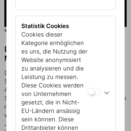
Statistik Cookies
© Jüdisches Museum Wien
Cookies dieser
Kategorie ermöglichen
Das Schaudepot des Jüdischen
es uns, die Nutzung der
Museums Wien
Website anonymisiert
zu analysieren und die
Dieser Raum ist kein Depot im eigentlichen
Leistung zu messen.
Sinn, sondern Teil der permanenten
Diese Cookies werden
Ausstellung, in dem die großen
von Unternehmen
Sammlungen des Jüdischen Museums Wien
gesetzt, die in Nicht-
neu geordnet und kontextualisiert erlebt
EU-Ländern ansässig
werden können. Die Sammlung des ersten
sein können. Diese
Jüdischen Museums, die Sammlung der
Drittanbieter können