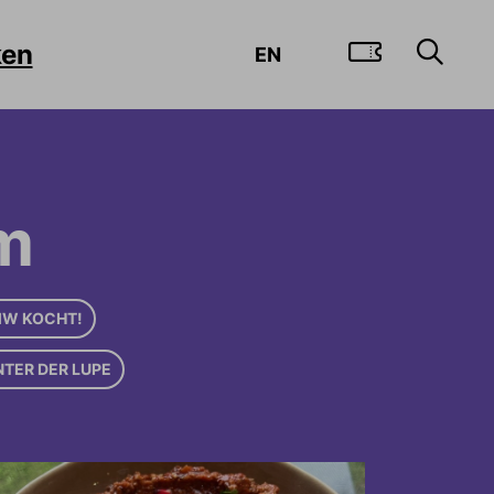
ZUM TI
ken
EN
m
W KOCHT!
NTER DER LUPE