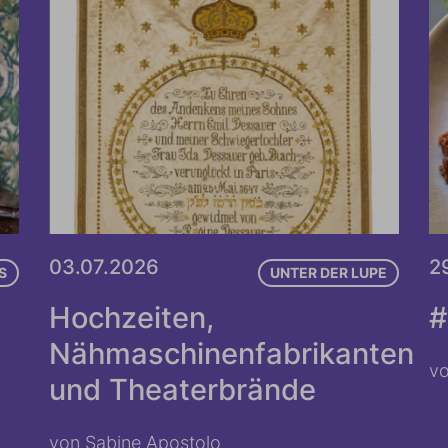
03.07.2026
2
S
UNTER DER LUPE
Hochzeiten,
#
Nähmaschinenfabrikanten
v
und Theaterbrände
von Sabine Apostolo