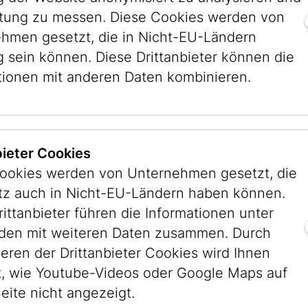
stung zu messen. Diese Cookies werden von
hmen gesetzt, die in Nicht-EU-Ländern
21.04.2026
2
!
AKTUELLES
g sein können. Diese Drittanbieter können die
Last Call: Schwarze
B
tionen mit anderen Daten kombinieren.
Juden, Weiße Juden?
v
Über Hautfarben und
Vorurteile
bieter Cookies
ookies werden von Unternehmen gesetzt, die
von JMW
itz auch in Nicht-EU-Ländern haben können.
rittanbieter führen die Informationen unter
en mit weiteren Daten zusammen. Durch
ieren der Drittanbieter Cookies wird Ihnen
, wie Youtube-Videos oder Google Maps auf
eite nicht angezeigt.