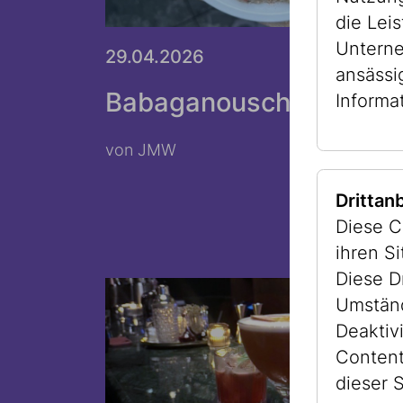
die Lei
Unterne
29.04.2026
JMW KOCHT
ansässi
Babaganousch
Informa
von JMW
Drittan
Diese C
ihren S
Diese D
Umständ
Deaktiv
Content
dieser S