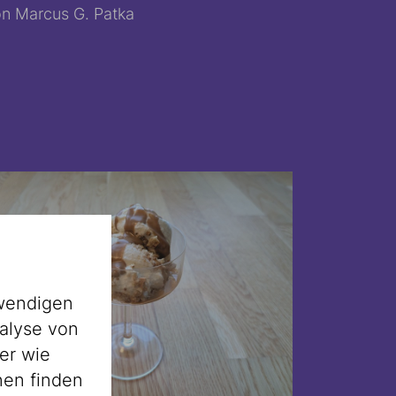
n Marcus G. Patka
wendigen
alyse von
er wie
nen finden