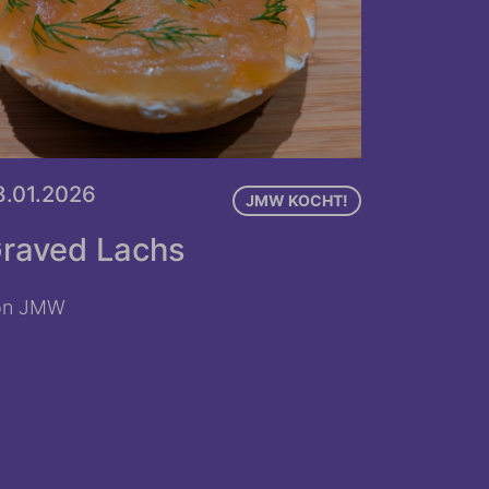
8.01.2026
JMW KOCHT!
raved Lachs
on JMW