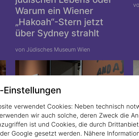
vo
Warum ein Wiener
„Hakoah“-Stern jetzt
über Sydney strahlt
von Jüdisches Museum Wien
-Einstellungen
site verwendet Cookies: Neben technisch not
erwenden wir auch solche, deren Zweck die An
ugriffen ist und Cookies, die durch Drittanbiet
der Google gesetzt werden. Nähere Informatio