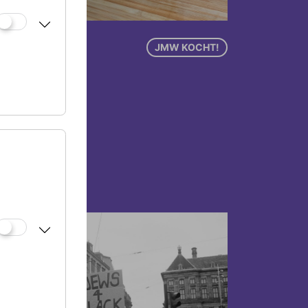
6.03.2026
JMW KOCHT!
risket
on JMW