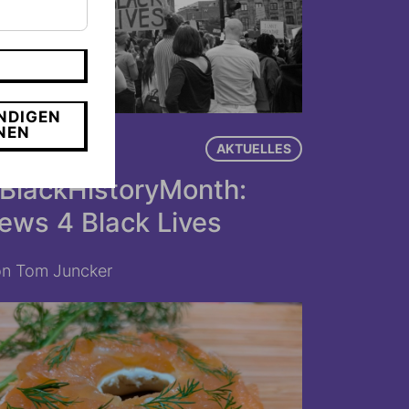
NDIGEN
NEN
8.02.2026
AKTUELLES
BlackHistoryMonth:
ews 4 Black Lives
n Tom Juncker