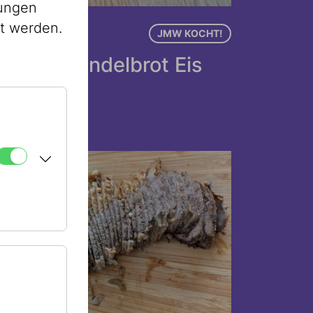
lungen
st werden.
2.05.2026
JMW KOCHT!
anille-Mandelbrot Eis
on JMW