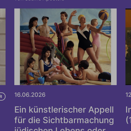
16.06.2026
1
R
Ein künstlerischer Appell
I
für die Sichtbarmachung
(
jüdischen Lebens oder