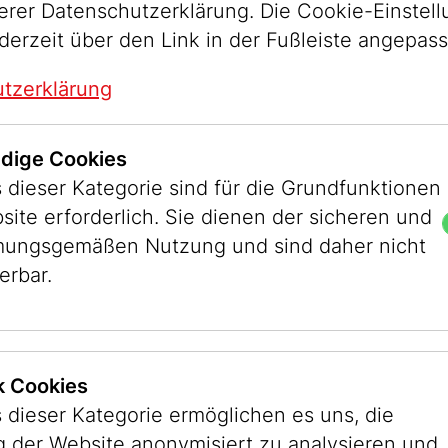
serer Datenschutzerklärung. Die Cookie-Einstel
derzeit über den Link in der Fußleiste angepas
26.05.2026
2
E
AKTUELLES
Eröffnung: A Muslim, a
V
tzerklärung
Christian and a Jew
v
dige Cookies
von Natascha Golan
 dieser Kategorie sind für die Grundfunktionen
site erforderlich. Sie dienen der sicheren und
ungsgemäßen Nutzung und sind daher nicht
erbar.
ik Cookies
 dieser Kategorie ermöglichen es uns, die
 der Website anonymisiert zu analysieren und