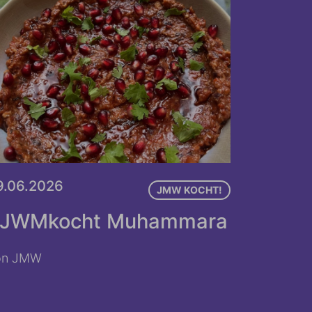
9.06.2026
JMW KOCHT!
JWMkocht Muhammara
on JMW