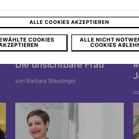
ALLE COOKIES AKZEPTIEREN
EWÄHLTE COOKIES
ALLE NICHT NOTWE
AKZEPTIEREN
COOKIES ABLEH
24.02.2026
1
!
KOLUMNE AUS DER DIREKTION
Die unsichtbare Frau
#
J
von Barbara Staudinger
vo