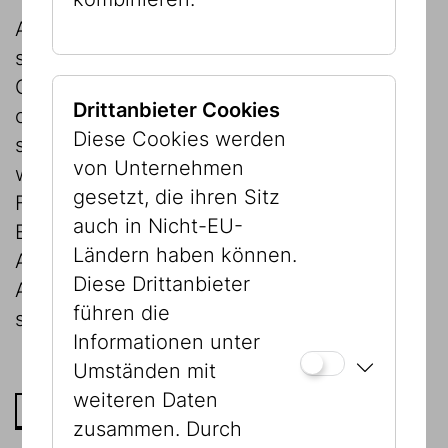
Ausstellungsprojekte leisten im Idealfall
sowohl Vermittlungsarbeit als auch
Grundlagenforschung. Insbesondere kultur-
Drittanbieter Cookies
oder sozialhistorische Ausstellungen haben
Diese Cookies werden
sich am Jüdischen Museum Wien immer
von Unternehmen
wieder zu konstruktiven
gesetzt, die ihren Sitz
Forschungsprojekten entwickelt, deren
auch in Nicht-EU-
Erkenntnisse und Ergebnisse auch nach
Ländern haben können.
Ausstellungsende durch die
Diese Drittanbieter
Ausstellungskataloge dauerhaft verfügbar
führen die
sind.
Informationen unter
Umständen mit
weiteren Daten
ZUM AUSSTELLUNGSARCHIV
zusammen. Durch