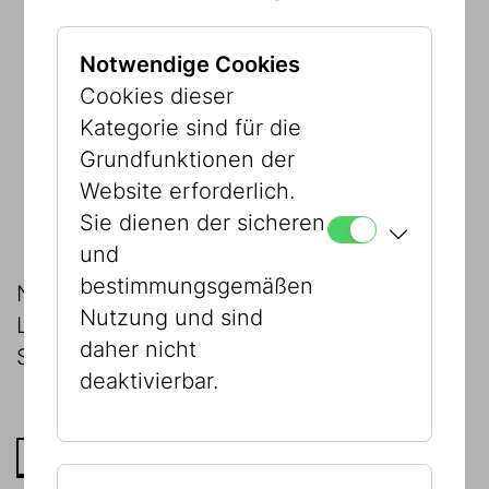
Sammlung Berger
Notwendige Cookies
Sammlung Schlaff
Cookies dieser
Sammlung Stern
Kategorie sind für die
Grundfunktionen der
sowie die
Dauerleihgabe der
Website erforderlich.
Sussmann-Stiftung
.
Sie dienen der sicheren
und
bestimmungsgemäßen
Neu hinzugekommen ist im Jahr 2010 das
Nutzung und sind
Legat Berger, das nun im Mittelpunkt der
daher nicht
Sammlungsforschung steht.
deaktivierbar.
ZU DEN SAMMLUNGEN DES JMW