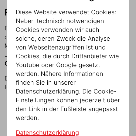
Forschung an der Sammlung
Diese Website verwendet Cookies:
Neben technisch notwendigen
Die Erforschung der und die Forschung an
Cookies verwenden wir auch
der Sammlung steht im Mittelpunkt der
solche, deren Zweck die Analyse
Museumsarbeit. Die Objektdatenbank des
von Webseitenzugriffen ist und
Jüdischen Museums Wien zählt
20.000
Cookies, die durch Drittanbieter wie
Objekt-Datensätze
.
Youtube oder Google gesetzt
werden. Nähere Informationen
Die Datensätze beschreiben folgende
finden Sie in unserer
Bestände:
Datenschutzerklärung. Die Cookie-
Einstellungen können jederzeit über
Die Sammlung
Israelitische
den Link in der Fußleiste angepasst
Kultusgemeinde Wien
(Dauerleihgabe)
werden.
die Städtischen Sammlungen:
Datenschutzerklärung