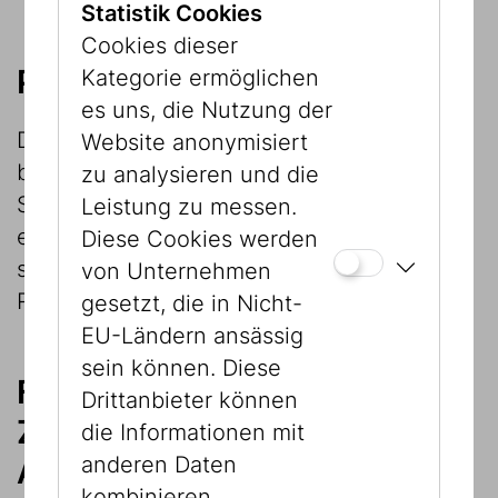
Statistik Cookies
Cookies dieser
Provenienzforschung
Kategorie ermöglichen
es uns, die Nutzung der
Die
Provenienzforschung
stellt einen
Website anonymisiert
bedeutenden Teil der Forschung an der
zu analysieren und die
Sammlung dar. Das Jüdische Museum Wien
Leistung zu messen.
erforscht dabei die Herkunft der Objekte
Diese Cookies werden
seiner Sammlungen und ermittelt mögliche
von Unternehmen
Rechtsnachfolger der früheren Besitzer.
gesetzt, die in Nicht-
EU-Ländern ansässig
sein können. Diese
Forschung innerhalb und in
Drittanbieter können
Zusammenarbeit von
die Informationen mit
anderen Daten
Ausstellungsprojekten
kombinieren.