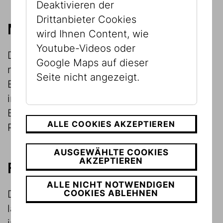
Deaktivieren der
Drittanbieter Cookies
Museologische Forschung
wird Ihnen Content, wie
Youtube-Videos oder
Das Jüdische Museum Wien forscht zu
Google Maps auf dieser
museologischen Themen der Gegenwart.
Seite nicht angezeigt.
Ergebnisse dieser Forschungen können Sie
in regelmäßigen Abständen auf unserem
Blog bzw. in den museumseigenen
ALLE COOKIES AKZEPTIEREN
Publikationen nachlesen.
AUSGEWÄHLTE COOKIES
AKZEPTIEREN
Forschungsprojekte
ALLE NICHT NOTWENDIGEN
COOKIES ABLEHNEN
Das Jüdische Museum Wien beteiligt sich
laufend an Forschungsprojekten zur