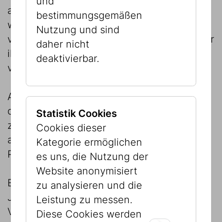
und
ausgedehnte Reisen unternehmen. Frauen
bestimmungsgemäßen
wurden an oft weit entfernte Orte
Nutzung und sind
verheiratet, manche junge Leute wurden für
daher nicht
ihre Ausbildung weggeschickt, andere
deaktivierbar.
verließen die Enge ihrer familiären Welt.
Auf diese Weise wanderten auch Objekte
durch die ganze Welt oder wurden von den
Statistik Cookies
zugewanderten Jüdinnen und Juden
Cookies dieser
angefertigt. Diese Objekte sind die
Kategorie ermöglichen
Protagonisten dieser Ausstellung.
es uns, die Nutzung der
Website anonymisiert
Ein Großteil der Judaica-Sammlung des
zu analysieren und die
Jüdischen Museums Wien geht auf die
Leistung zu messen.
Vernichtung des Wiener Judentums durch
Diese Cookies werden