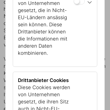
die Nationalsozialisten zurück: Vielfach
von Unternehmen
handelt es sich um Objekte, die nach dem
gesetzt, die in Nicht-
Novemberpogrom 1938 aus den Trümmern
EU-Ländern ansässig
der Wiener Synagogen geborgen wurden.
sein können. Diese
Sie erzählen von der Vertreibung und
Drittanbieter können
Ermordung ihrer Besitzer:innen, aber auch
die Informationen mit
vom reichhaltigen Leben davor.
anderen Daten
kombinieren.
Verschiedene Blickwinkel auf diese Objekte
machen deutlich, dass die Sammlung einem
Kaleidoskop ähnelt, in dem sich (jüdische)
Weltgeschichte auf verschiedenste Weise
Drittanbieter Cookies
spiegelt. Von der Ukraine, Dänemark und
Diese Cookies werden
Italien bis nach Indien, Vietnam und in die
von Unternehmen
USA sind ihnen Geschichten der Migration
gesetzt, die ihren Sitz
eingeschrieben.
auch in Nicht-EU-