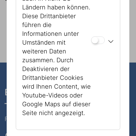
Ländern haben können.
Diese Drittanbieter
führen die
Informationen unter
ZUR ONLINEAUSSTELLUNG
Umständen mit
weiteren Daten
zusammen. Durch
Deaktivieren der
Drittanbieter Cookies
wird Ihnen Content, wie
Ein Museum, zwei Standorte
Youtube-Videos oder
– nur 7 Minuten zu Fuß
Google Maps auf dieser
Seite nicht angezeigt.
Folgen Sie uns auf Social Media