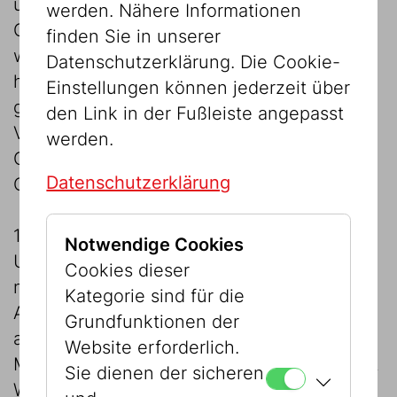
untrennbar mit Migration verbunden.
werden. Nähere Informationen
Gesetzliche Beschränkungen und
finden Sie in unserer
wirtschaftliche Zwänge bedingten eine
Datenschutzerklärung. Die Cookie-
hohe Mobilität der jüdischen Bevölkerung,
Einstellungen können jederzeit über
gleichzeitig mussten viele aufgrund von
den Link in der Fußleiste angepasst
Vertreibungen, antisemitischer
werden.
Gesetzgebung oder Gewalt an anderen
Datenschutzerklärung
Orten ein neues Leben aufbauen.
1867 erlangten die Juden in Österreich-
Notwendige Cookies
Ungarn die bürgerliche Gleichstellung. Die
Cookies dieser
neue Bewegungsfreiheit führte zur
Kategorie sind für die
Abwanderung vieler Jüdinnen und Juden
Grundfunktionen der
aus den entlegeneren Gebieten der
Website erforderlich.
Monarchie in die Haupt- und Residenzstadt
Sie dienen der sicheren
Wien. Großhändler wie Hausierer mussten