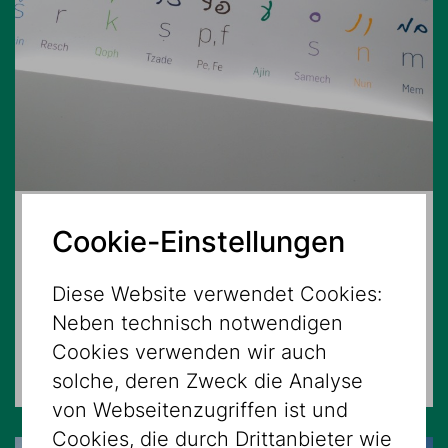
16.08.2026 – 15:00 Uhr
Cookie-Einstellungen
Ir schelanu?
Diese Website verwendet Cookies:
Neben technisch notwendigen
FÜHRUNGEN
Cookies verwenden wir auch
Museum Dorotheergasse
solche, deren Zweck die Analyse
von Webseitenzugriffen ist und
Cookies, die durch Drittanbieter wie