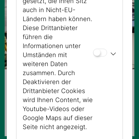
gesetzt, die ihren Sitz
auch in Nicht-EU-
Ländern haben können.
Diese Drittanbieter
führen die
Informationen unter
Umständen mit
weiteren Daten
zusammen. Durch
Deaktivieren der
23.08.2026 – 11:00 Uhr
Drittanbieter Cookies
100% Vienna - Museum & Falafel
wird Ihnen Content, wie
Youtube-Videos oder
FÜHRUNGEN
Google Maps auf dieser
Mehrere Standorte
Seite nicht angezeigt.