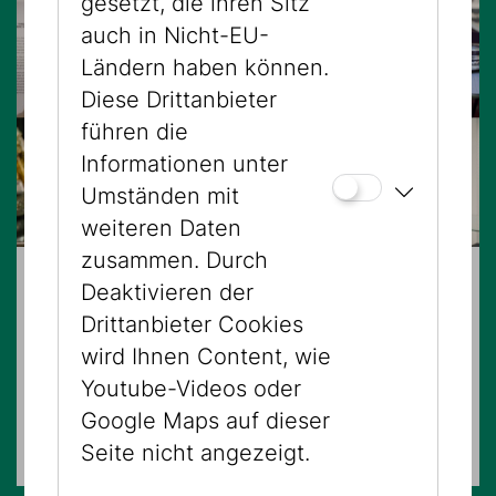
gesetzt, die ihren Sitz
auch in Nicht-EU-
Ländern haben können.
Diese Drittanbieter
führen die
Informationen unter
Umständen mit
weiteren Daten
zusammen. Durch
Deaktivieren der
23.08.2026 – 11:00 Uhr
Drittanbieter Cookies
100% Vienna - Museum & Falafel
wird Ihnen Content, wie
Youtube-Videos oder
FÜHRUNGEN
Google Maps auf dieser
Mehrere Standorte
Seite nicht angezeigt.