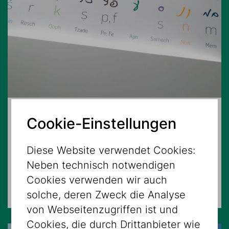
16.08.2026 – 15:00 Uhr
Cookie-Einstellungen
Ir schelanu?
Diese Website verwendet Cookies:
Neben technisch notwendigen
FÜHRUNGEN
Cookies verwenden wir auch
Museum Dorotheergasse
solche, deren Zweck die Analyse
von Webseitenzugriffen ist und
Cookies, die durch Drittanbieter wie