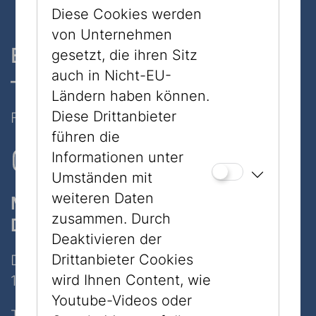
Diese Cookies werden
von Unternehmen
Ein Museum, zwei Standorte
gesetzt, die ihren Sitz
auch in Nicht-EU-
– nur 7 Minuten zu Fuß
Ländern haben können.
Diese Drittanbieter
Folgen Sie uns auf Social Media
führen die
Informationen unter
Umständen mit
weiteren Daten
Museum
zusammen. Durch
Dorotheergasse
Deaktivieren der
Drittanbieter Cookies
Dorotheergasse 11
wird Ihnen Content, wie
1010 Wien
Youtube-Videos oder
Tel:
+43 1 535 04 31