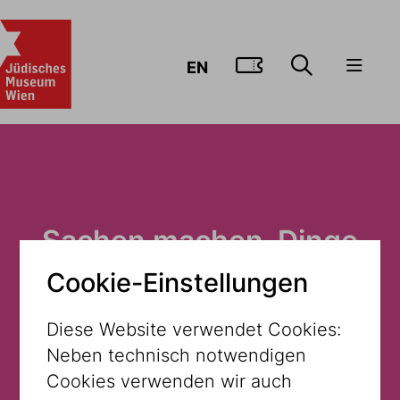
ZUM TICKE
EN
Sachen machen. Dinge
für's Ausruhen.
Cookie-Einstellungen
Diese Website verwendet Cookies:
Museum Dorotheergasse
Neben technisch notwendigen
Cookies verwenden wir auch