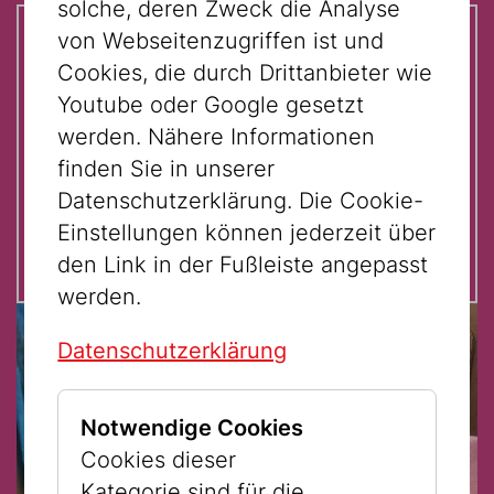
solche, deren Zweck die Analyse
von Webseitenzugriffen ist und
Auf einen Blick:
Cookies, die durch Drittanbieter wie
Youtube oder Google gesetzt
Für Kinder von 10 - 12 Jahren
werden. Nähere Informationen
Im Rahmen der Kinderunikunst.
finden Sie in unserer
Datenschutzerklärung. Die Cookie-
Einstellungen können jederzeit über
den Link in der Fußleiste angepasst
werden.
Datenschutzerklärung
Notwendige Cookies
Cookies dieser
Kategorie sind für die