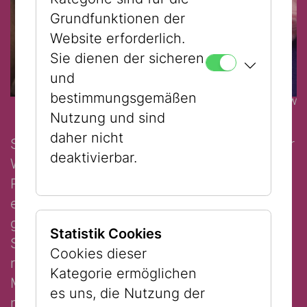
Grundfunktionen der
Website erforderlich.
Sie dienen der sicheren
und
bestimmungsgemäßen
© JMW
Nutzung und sind
daher nicht
Schon im allerersten jüdischen Museum der
deaktivierbar.
Welt wusste man, dass Rasten und
Ruhegeben wirklich wichtig ist. Dort gab es
einen eigenen Raum, der Gute Stubee
genannt wurde und den jüdischen Ruhetag
Statistik Cookies
Schabbat zum Thema hatte. Diesen Raum
Cookies dieser
richten junge Designer:innen mit tollen
Kategorie ermöglichen
Materialien und noch tolleren Ideen ganz
es uns, die Nutzung der
neu ein. Inspiration liefert das Museum und