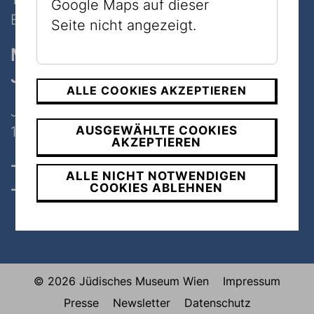
Google Maps auf dieser
E-Mail:
info@jmw.at
Seite nicht angezeigt.
Museum
Judenplatz
ALLE COOKIES AKZEPTIEREN
Judenplatz 8
1010 Wien
AUSGEWÄHLTE COOKIES
AKZEPTIEREN
Öffnungszeiten, Tickets & Preise
ALLE NICHT NOTWENDIGEN
COOKIES ABLEHNEN
Kontakt
© 2026 Jüdisches Museum Wien
Impressum
Presse
Newsletter
Datenschutz