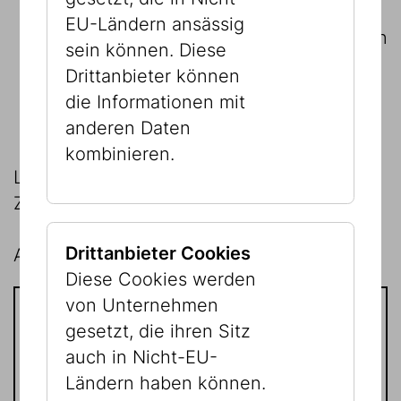
EU-Ländern ansässig
Mitgliedschaft mindestens € 150 (davon
sein können. Diese
Mitgliedsbeitrag € 30 plus Spende an
Drittanbieter können
das JMW mindestens € 120)
die Informationen mit
anderen Daten
Spende steuerlich absetzbar
kombinieren.
Laufzeit zwölf Monate nach
Zahlungseingang.
Drittanbieter Cookies
Alle Details unter:
www.freunde-jmw.at
Diese Cookies werden
von Unternehmen
gesetzt, die ihren Sitz
Kontakt
auch in Nicht-EU-
Ländern haben können.
Verein der
FREUNDE