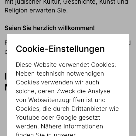
mit jüdischer Kultur, Geschichte, Kunst und
Religion erwarten Sie.
Seien Sie herzlich willkommen!
Für FREUNDE öffnen wir Türen: In Wien und
Cookie-Einstellungen
darüber hinaus...
Diese Website verwendet Cookies:
Neben technisch notwendigen
Ihre Vorteile im Jüdischen
Cookies verwenden wir auch
Museum Wien
solche, deren Zweck die Analyse
von Webseitenzugriffen ist und
Freier Eintritt für Sie und 1
Cookies, die durch Drittanbieter wie
Begleitperson nach Wahl
Youtube oder Google gesetzt
werden. Nähere Informationen
Gratis 1 Ausstellungskatalog pro Jahr
finden Sie in unserer