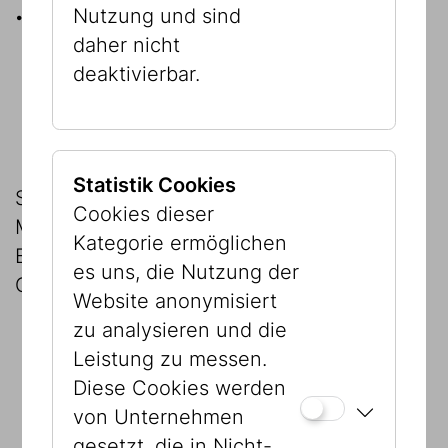
... plus MEHR Programm
Nutzung und sind
daher nicht
Exklusive Führungen,
deaktivierbar.
Hintergrundgespräche, Exkursionen,
Studienreisen
Statistik Cookies
Schenken Sie sich (oder einem lieben
Cookies dieser
Menschen) anregende und spannende
Kategorie ermöglichen
Begegnungen mit jüdischer Kultur,
es uns, die Nutzung der
Geschichte, Kunst und Religion.
Website anonymisiert
zu analysieren und die
Mitgliedschaft
inkl. 1 Begleitperson
Leistung zu messen.
nach Wahl
Diese Cookies werden
Beginn der Mitgliedschaft jederzeit
von Unternehmen
möglich
gesetzt, die in Nicht-