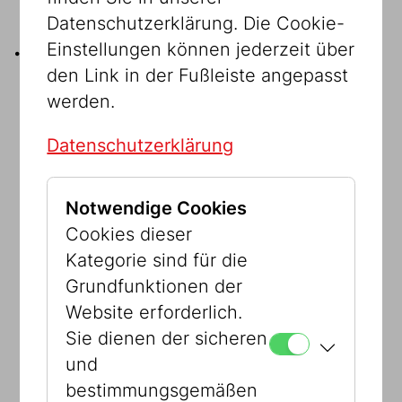
Datenschutzerklärung. Die Cookie-
... noch MEHR Vorteil
Einstellungen können jederzeit über
den Link in der Fußleiste angepasst
Freier Eintritt im Wien Museum inkl.
werden.
Außenstellen
Datenschutzerklärung
Ermäßigte Eintritte im Haus der Musik,
KunstHausWien, Mozarthaus Vienna,
Notwendige Cookies
Globenmuseum, Papyrusmuseum,
Cookies dieser
Prunksaal der Österreichischen
Kategorie sind für die
Nationalbibliothek, Esperantomuseum,
Grundfunktionen der
Literaturmuseum
Website erforderlich.
10% Rabatt im Volkstheater Wien
Sie dienen der sicheren
und
bestimmungsgemäßen