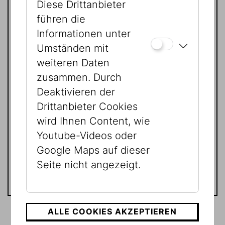
Diese Drittanbieter
Jüdisches Museum Wien
führen die
Dorotheergasse 11
Informationen unter
1010 Wien
Umständen mit
weiteren Daten
Tel:
+43 1 535 04 31 1531
zusammen. Durch
E-Mail:
freunde@jmw.at
Deaktivieren der
www.freunde-jmw.at
Drittanbieter Cookies
wird Ihnen Content, wie
Gerne senden wir Ihnen
Youtube-Videos oder
Anmeldeformular und Erlagschein
Google Maps auf dieser
per Post zu.
Seite nicht angezeigt.
ALLE COOKIES AKZEPTIEREN