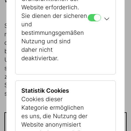
Wiens!
Website erforderlich.
Sie dienen der sicheren
und
Sie möchten das Jüdische Museum Wien
bestimmungsgemäßen
mit einer Spende unterstützen, dem Verein
Nutzung und sind
der Freunde des Jüdischen Museums Wien
daher nicht
beitreten oder eine andere
deaktivierbar.
Unterstützungsmöglichkeit nutzen? Wir
sind uns sicher, Ihnen ein Modell anbieten
zu können, das Ihren Interessen entspricht.
Spenden an das Jüdische Museum Wien
Statistik Cookies
sind steuerlich absetzbar.
Cookies dieser
Kategorie ermöglichen
es uns, die Nutzung der
Website anonymisiert
Kontakt