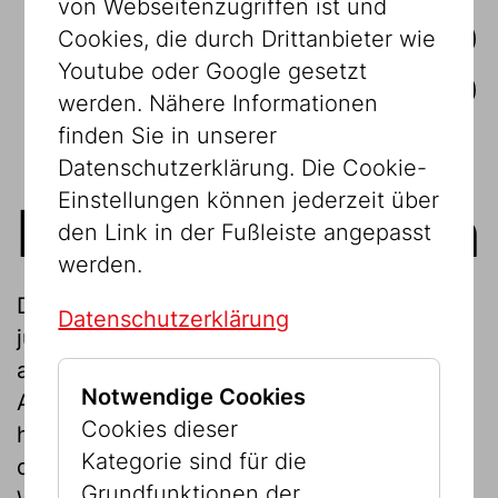
von Webseitenzugriffen ist und
Cookies, die durch Drittanbieter wie
SPONSORING & PARTNERSCHAFT
SCHENKEN
Youtube oder Google gesetzt
BANKVERBINDUNG
werden. Nähere Informationen
finden Sie in unserer
Datenschutzerklärung. Die Cookie-
Einstellungen können jederzeit über
Privatspenden
den Link in der Fußleiste angepasst
werden.
Das Jüdische Museum Wien ist das erste
Datenschutzerklärung
jüdische Museum weltweit. Mit seinem
abwechslungsreichen
Notwendige Cookies
Ausstellungsprogramm und seinen
Cookies dieser
herausragenden Sammlungen zählt es zu
Kategorie sind für die
den bedeutendsten Sehenswürdigkeiten
Grundfunktionen der