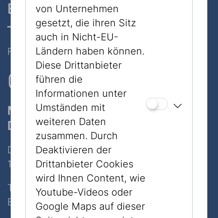
Ein Museum, zwei Standorte
von Unternehmen
gesetzt, die ihren Sitz
– nur 7 Minuten zu Fuß
auch in Nicht-EU-
Ländern haben können.
Folgen Sie uns auf Social Media
Diese Drittanbieter
führen die
Informationen unter
Umständen mit
Museum
weiteren Daten
Dorotheergasse
zusammen. Durch
Dorotheergasse 11
Deaktivieren der
1010 Wien
Drittanbieter Cookies
wird Ihnen Content, wie
Tel:
+43 1 535 04 31
Youtube-Videos oder
E-Mail:
info@jmw.at
Google Maps auf dieser