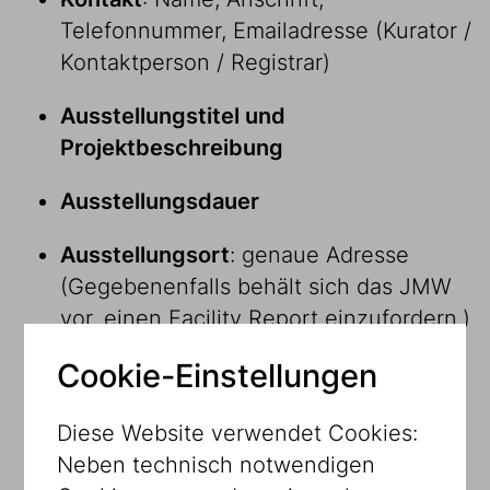
Telefonnummer, Emailadresse (Kurator /
Kontaktperson / Registrar)
Ausstellungstitel und
Projektbeschreibung
Ausstellungsdauer
Ausstellungsort
: genaue Adresse
(Gegebenenfalls behält sich das JMW
vor, einen Facility Report einzufordern.)
Cookie-Einstellungen
Liste der gewünschten Objekte
: Titel,
Künstler, Material/Technik,
Diese Website verwendet Cookies:
Inventarnummer
Neben technisch notwendigen