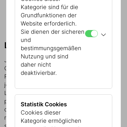
Kategorie sind für die
Konservatorische Gründe
Grundfunktionen der
Nichterfüllung der musealen Standards
Website erforderlich.
Sie dienen der sicheren
und
Leihfähigkeitsprüfung
bestimmungsgemäßen
Nutzung und sind
Jeder Leihverkehr stellt für das angefragte
daher nicht
Objekt ein gewisses Risiko dar. Die
deaktivierbar.
Restauratorin des JMW wird daher vor
jedem Leihverkehr den Zustand und die
Leihfähigkeit der angefragten Objekte
prüfen. Bei dieser Prüfung wird festgestellt,
Statistik Cookies
ob und welche konservatorischen und
Cookies dieser
restauratorischen Maßnahmen erforderlich
Kategorie ermöglichen
sind. Des Weiteren wird entschieden,