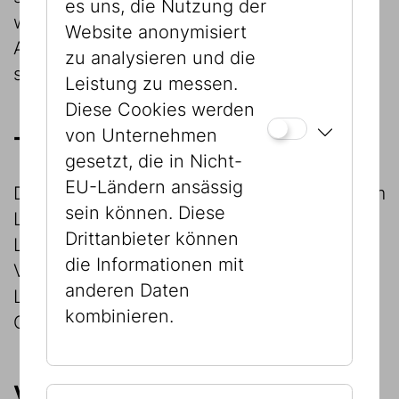
es uns, die Nutzung der
welche Transportvorgaben und
Website anonymisiert
Ausstellungsbedingungen zu beachten
zu analysieren und die
sind.
Leistung zu messen.
Diese Cookies werden
von Unternehmen
Transport
gesetzt, die in Nicht-
EU-Ländern ansässig
Der Transport der Leihgaben vom JMW zum
sein können. Diese
Leihnehmer und retour hat auf Kosten des
Drittanbieter können
Leihnehmers zu erfolgen. Dabei ist eine
die Informationen mit
Vorgabe des JMW, dass der Transport der
anderen Daten
Leihgaben über die Firma hs art service
kombinieren.
GmbH abgewickelt werden muss.
Versicherung