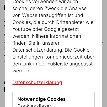
Cookies verwenden wir auch
Bearbeitungsfrist
solche, deren Zweck die Analyse
von Webseitenzugriffen ist und
Leihansuchen müssen spätestens vier
Cookies, die durch Drittanbieter wie
Monate vor Ausstellungsbeginn gestellt
Youtube oder Google gesetzt
werden. Kurzfristige Ansuchen werden aus
werden. Nähere Informationen
organisatorischen Gründen nicht bearbeitet.
finden Sie in unserer
Das Jüdische Museum Wien fertigt zum
Datenschutzerklärung. Die Cookie-
Zweck des Outgoing Leihverkehrs eigene
Einstellungen können jederzeit über
Leihverträge an.
den Link in der Fußleiste angepasst
werden.
Ablehnungsgründe von
Datenschutzerklärung
Leihansuchen
Notwendige Cookies
Eigenbedarf
Cookies dieser