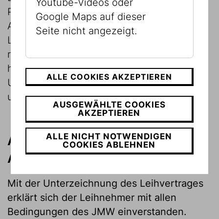
Youtube-Videos oder
Publikationen, die im Rahmen der
Google Maps auf dieser
Ausstellung erscheinen. Die Rechte hat der
Seite nicht angezeigt.
Leihnehmer in Eigenverantwortung zu
recherchieren. Es sei ausdrücklich darauf
hingewiesen, dass das JMW aus
ALLE COOKIES AKZEPTIEREN
Urheberrechtsforderungen Dritter schad-
und klaglos zu halten ist.
AUSGEWÄHLTE COOKIES
AKZEPTIEREN
ALLE NICHT NOTWENDIGEN
Allgemeine
COOKIES ABLEHNEN
Ausstellungsbedingungen
Mit der Unterzeichnung des Leihvertrages
erklärt sich der Leihnehmer mit allen
Bedingungen des JMW einverstanden.