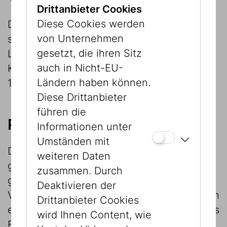
Drittanbieter Cookies
Diese Cookies werden
Die Versicherung der Leihgaben wird
von Unternehmen
seitens des JMW zu Lasten des
gesetzt, die ihren Sitz
Leihnehmers bei der UNIQA
auch in Nicht-EU-
Kunstversicherung, Untere Donaustraße 21,
Ländern haben können.
1029 Wien angemeldet.
Diese Drittanbieter
führen die
Reproduktion
Informationen unter
Umständen mit
Der Leihnehmer bekommt auf Wunsch und
weiteren Daten
gegen Kostenersatz zur Reproduktion
zusammen. Durch
geeignete, hochauflösende Bilddaten zur
Deaktivieren der
Verfügung gestellt. Das JMW gestattet nach
Drittanbieter Cookies
erfolgter Lizenzierung die Reproduktion des
wird Ihnen Content, wie
Bildmaterials in entsprechenden