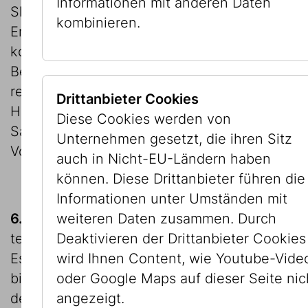
Informationen mit anderen Daten
Slg. IKG sich bei vier Bildern eine
kombinieren.
Erbensuche als aussichtsreich herausstellte,
konnte bei den Bildern der Sammlung
Berger kein Hinweis auf einen Vorbesitzer
respektive Erben ausgemacht werden.
Drittanbieter Cookies
Hinsichtlich der vier Bilder aus der
Diese Cookies werden von
Sammlung IKG liegt die Entscheidung beim
Unternehmen gesetzt, die ihren Sitz
Vorstand der IKG.
auch in Nicht-EU-Ländern haben
können. Diese Drittanbieter führen die
Informationen unter Umständen mit
weiteren Daten zusammen. Durch
6.
Im Zeitraum der notwendig gewordenen
Deaktivieren der Drittanbieter Cookies
technischen Renovierung des Palais
wird Ihnen Content, wie Youtube-Vide
Eskeles in der Dorotheergasse von Jänner
oder Google Maps auf dieser Seite nic
bis Oktober 2011 waren die Sammlungen
angezeigt.
des JMW ausgelagert und in Außendepots