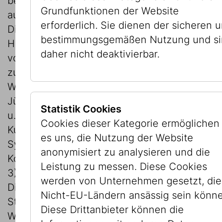
beforscht, die Hinweise auf die Herkunft
Grundfunktionen der Website
aus der sogenannten „Masse Adria“ trugen.
erforderlich. Sie dienen der sicheren 
Die „Masse Adria“ ist ein Bestand vom
bestimmungsgemäßen Nutzung und s
Hafen Triest, der sich aus dem Eigentum
daher nicht deaktivierbar.
von vertriebenen bzw. deportierten Juden
zusammensetzte (siehe Aufsatz dazu von
Wiebke Krohn, Reste der Masse Adria im
Jüdischen Museum Wien, in: Eva Blimlinger
Statistik Cookies
u. Monika Mayer (Hg.), Kunst sammeln,
Cookies dieser Kategorie ermöglichen
Kunst handeln. Beiträge des Internationalen
es uns, die Nutzung der Website
Symposiums in Wien (= Schriftenreihe der
anonymisiert zu analysieren und die
Kommission für Provenienzforschung, Bd.
Leistung zu messen. Diese Cookies
3), Wien – Köln – Weimar 2012, p. 289-301).
werden von Unternehmen gesetzt, die
Die Ergebnisse wurden der IKG und der
Nicht-EU-Ländern ansässig sein könn
Stadt Wien Ende März 2011 übergeben.
Diese Drittanbieter können die
Während unter den vierzehn Bildern der