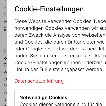
daraufhin im Jahr 2009 ein
Cookie-Einstellungen
Provenienzforschungsprojekt bei „forMuse“
ein, um die Provenienzforschung
Diese Website verwendet Cookies: Nebe
voranzutreiben. Dieses wurde jedoch nicht
notwendigen Cookies verwenden wir auc
genehmigt.
deren Zweck die Analyse von Webseitenz
und Cookies, die durch Drittanbieter wi
oder Google gesetzt werden. Nähere Inf
Bedingt durch die enge Budgetsituation
finden Sie in unserer Datenschutzerkläru
konnte daher 2009/2010 die
Cookie-Einstellungen können jederzeit 
Provenienzforschung nur auf einer Basis
Link in der Fußleiste angepasst werden.
von 10 Wochenstunden begonnen werden.
Dabei wurden von der wissenschaftlichen
Datenschutzerklärung
Mitarbeiterin des JMW, Mag. Wiebke Krohn,
zehn Gemälde aus der Sammlung Berger
Notwendige Cookies
und vierzehn Gemälde aus der Slg. IKG
Cookies dieser Kategorie sind für die