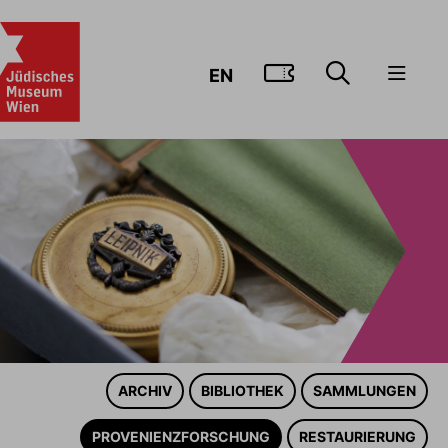
ZUM TICKE
EN
ARCHIV
BIBLIOTHEK
SAMMLUNGEN
PROVENIENZFORSCHUNG
RESTAURIERUNG