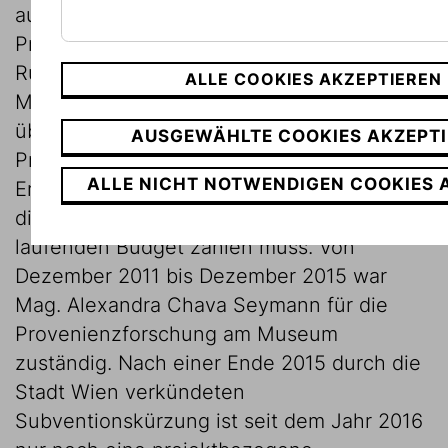
aufbewahrt. Daher war in dieser Zeit keine
Provenienzforschung möglich. Nach der
Rückräumung der Sammlungen in das
ALLE COOKIES AKZEPTIEREN
Museum wurde mit der Stadt Wien erneut
über eine Finanzierung der
AUSGEWÄHLTE COOKIES AKZEPT
Provenienzforschung verhandelt mit dem
ALLE NICHT NOTWENDIGEN COOKIES 
Ergebnis, dass das Museum die Kosten für
die Provenienzforschung aus dem
laufenden Budget zahlen muss. Von
Dezember 2011 bis Dezember 2015 war
Mag. Alexandra Chava Seymann für die
Provenienzforschung am Museum
zuständig. Nach einer Ende 2015 durch die
Stadt Wien verkündeten
Subventionskürzung ist seit dem Jahr 2016